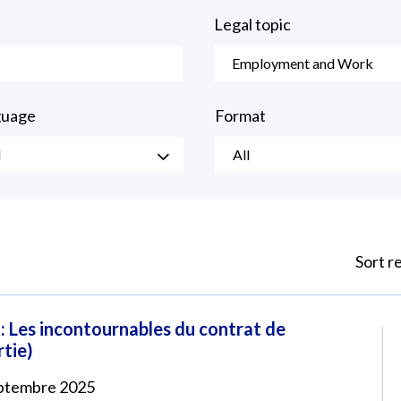
Legal topic
Employment and Work
guage
Format
l
All
Sort r
i : Les incontournables du contrat de
rtie)
eptembre 2025