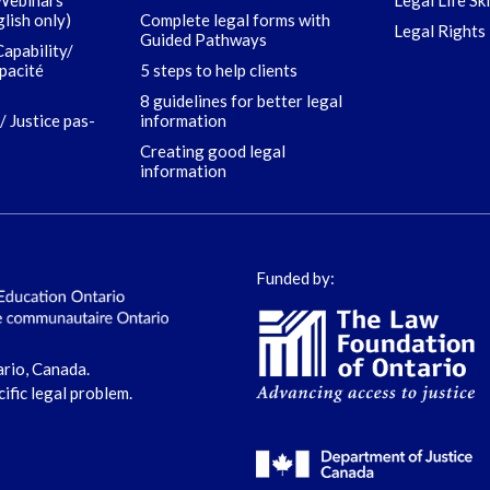
 Webinars
Legal Life Sk
glish only)
Complete legal forms with
Legal Rights 
Guided Pathways
Capability/
apacité
5 steps to help clients
8 guidelines for better legal
/ Justice pas-
information
Creating good legal
information
Funded by:
ario, Canada.
cific legal problem.